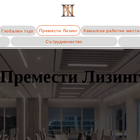
NK3 Co., Ltd.
Премести Лизинг
Хамалски работни места
Глобален търг
Сътрудничество
Премести Лизин